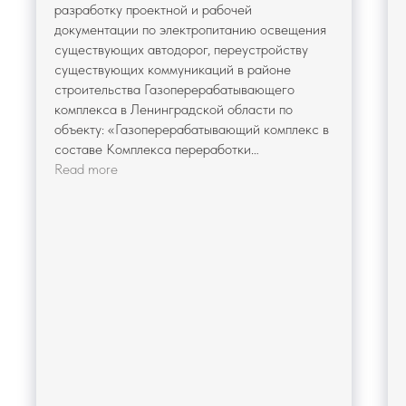
разработку проектной и рабочей
документации по электропитанию освещения
существующих автодорог, переустройству
существующих коммуникаций в районе
строительства Газоперерабатывающего
комплекса в Ленинградской области по
объекту: «Газоперерабатывающий комплекс в
составе Комплекса переработки
этансодержащего газа в районе поселка
Read more
Усть-Луга.
Линейные объекты между
Газоперерабатывающим заводом, Заводом по
производству СПГ и товарно-сырьевой
базой».
Все работы были выполнены на
профессиональном уровне и в соответствии
со сроками договора. Стоит отметить, что
партнерство с компанией «ЭНИТА»
сложилось на принципах взаимопонимания и
доверия.