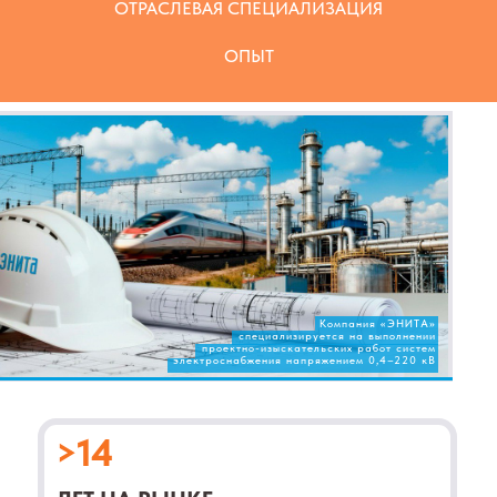
ОТРАСЛЕВАЯ СПЕЦИАЛИЗАЦИЯ
ОПЫТ
>14
ЛЕТ НА РЫНКЕ
Год основания – 2011-й. Офис находится в г.
Санкт-Петербурге.
Компания «ЭНИТА»
>10
специализируется на выполнении
проектно-изыскательских работ систем
электроснабжения напряжением 0,4–220 кВ
РЕГИОНОВ РОССИИ
Проекты выполнялись на всей территории
России: от С.-Петербурга до Анадыря и Тынды.