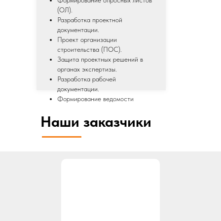
Формирование опросных листов
(ОЛ).
Разработка проектной
документации.
Проект организации
строительства (ПОС).
Защита проектных решений в
органах экспертизы.
Разработка рабочей
документации.
Формирование ведомости
объемов работ.
Наши заказчики
Разработка сметной
документации.
Авторский надзор.