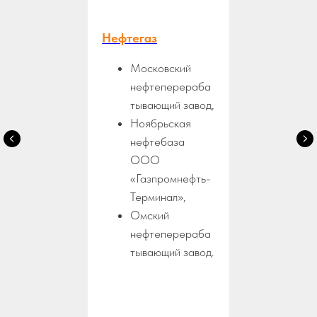
Нефтегаз
Московский
нефтеперераба
тывающий завод,
Ноябрьская
нефтебаза
ООО
«Газпромнефть-
Терминал»,
Омский
нефтеперераба
тывающий завод.